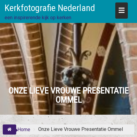
Skip
Kerkfotografie Nederland
to
content
een inspirerende kijk op kerken
ONZE LIEVE VROUWE PRESENTATIE
OMMEL
Onze Lieve Vrouwe Presentatie Ommel
Home