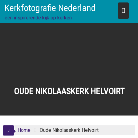
Skip
Kerkfotografie Nederland
to
content
een inspirerende kijk op kerken
OUDE NIKOLAASKERK HELVOIRT
Home
Oude Nikolaaskerk Helvoirt