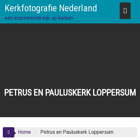
Skip
Kerkfotografie Nederland
to
content
een inspirerende kijk op kerken
PETRUS EN PAULUSKERK LOPPERSUM
Home
Petrus en Pauluskerk Loppersum