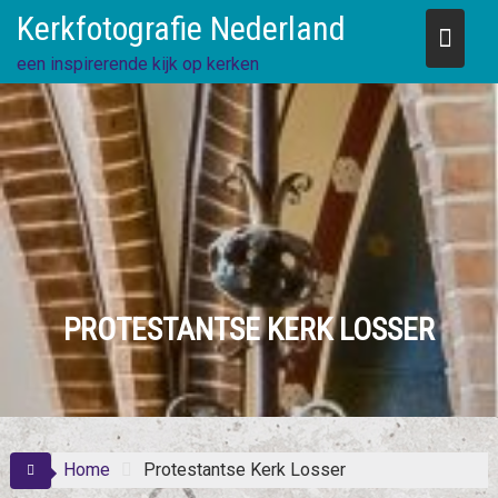
Skip
Kerkfotografie Nederland
to
content
een inspirerende kijk op kerken
PROTESTANTSE KERK LOSSER
Home
Protestantse Kerk Losser