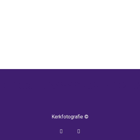
 TERUG! IEDERE WEEK KOMEN ER NIEU
Kerkfotografie ©