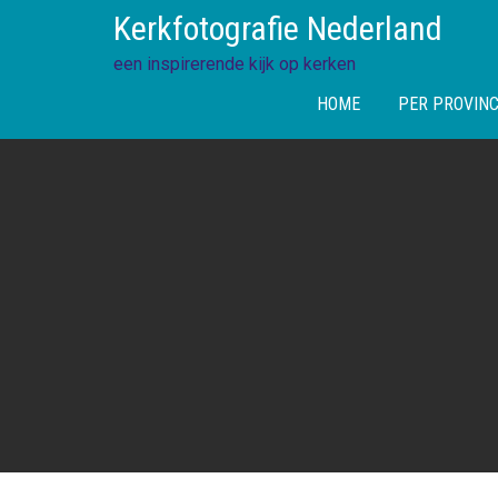
Skip
Kerkfotografie Nederland
to
content
een inspirerende kijk op kerken
HOME
PER PROVINC