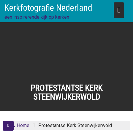
Skip
Kerkfotografie Nederland
to
content
een inspirerende kijk op kerken
PROTESTANTSE KERK
STEENWIJKERWOLD
Home
Protestantse Kerk Steenwijkerwold