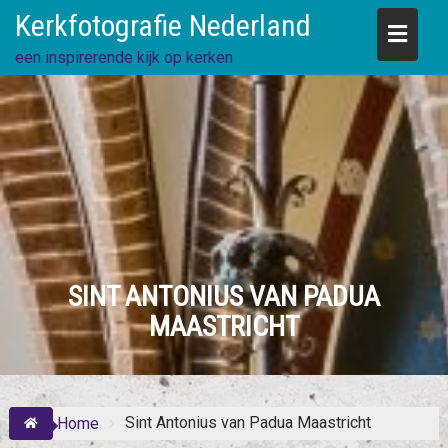
Skip
Kerkfotografie Nederland
to
content
een inspirerende kijk op kerken
SINT ANTONIUS VAN PADUA
MAASTRICHT
Sint Antonius van Padua Maastricht
Home