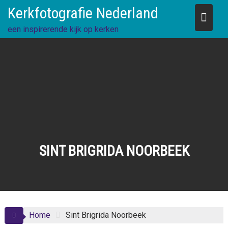
Skip
Kerkfotografie Nederland
to
content
een inspirerende kijk op kerken
SINT BRIGRIDA NOORBEEK
Home
Sint Brigrida Noorbeek