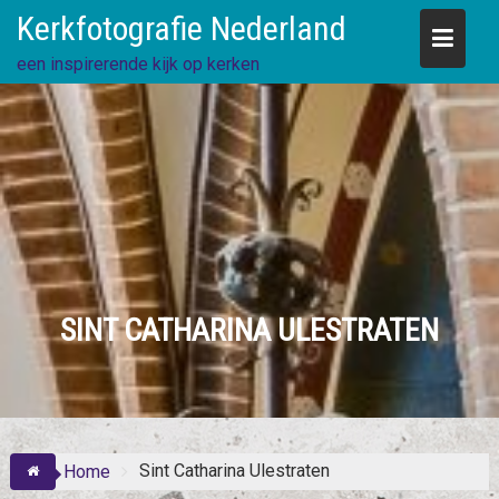
Skip
Kerkfotografie Nederland
to
content
een inspirerende kijk op kerken
SINT CATHARINA ULESTRATEN
Sint Catharina Ulestraten
Home