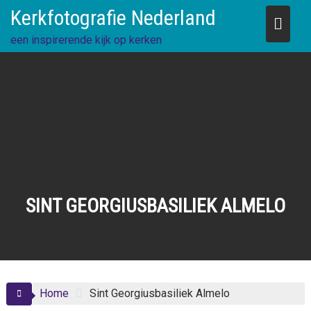
Skip
Kerkfotografie Nederland
to
content
een inspirerende kijk op kerken
SINT GEORGIUSBASILIEK ALMELO
Home
Sint Georgiusbasiliek Almelo