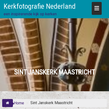
Skip
Kerkfotografie Nederland
to
content
een inspirerende kijk op kerken
SINT JANSKERK MAASTRICHT
Sint Janskerk Maastricht
Home