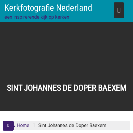
Skip
Kerkfotografie Nederland
to
content
een inspirerende kijk op kerken
SINT JOHANNES DE DOPER BAEXEM
Home
Sint Johannes de Doper Baexem