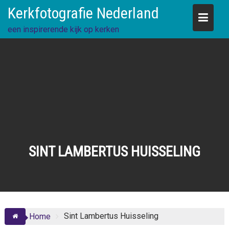
Skip
Kerkfotografie Nederland
to
content
een inspirerende kijk op kerken
SINT LAMBERTUS HUISSELING
Sint Lambertus Huisseling
Home