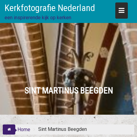
Skip
Kerkfotografie Nederland
to
content
een inspirerende kijk op kerken
SINT MARTINUS BEEGDEN
Sint Martinus Beegden
Home