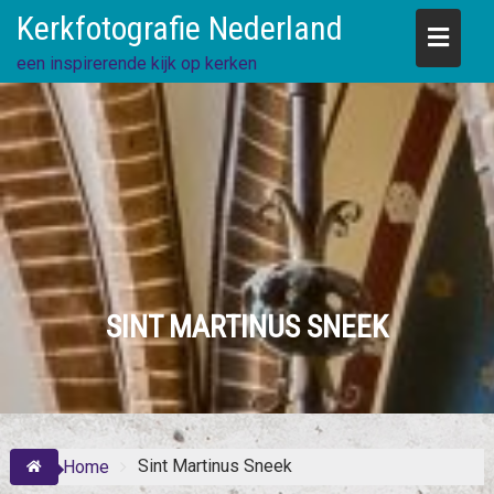
Skip
Kerkfotografie Nederland
to
content
een inspirerende kijk op kerken
SINT MARTINUS SNEEK
Sint Martinus Sneek
Home