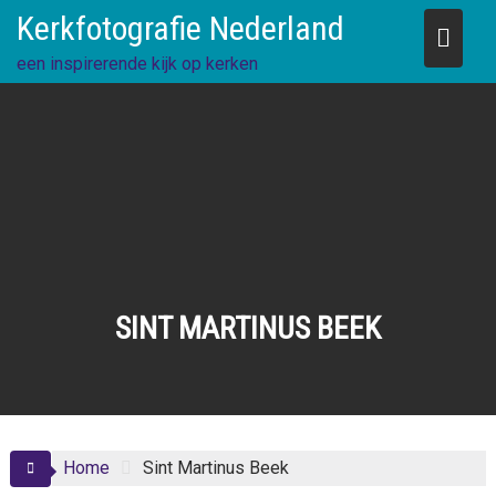
Skip
Kerkfotografie Nederland
to
content
een inspirerende kijk op kerken
SINT MARTINUS BEEK
Home
Sint Martinus Beek