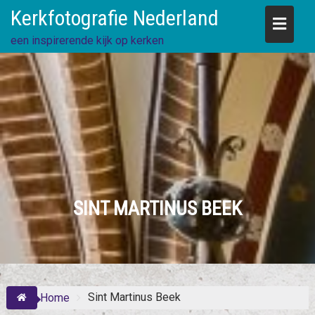
Skip
Kerkfotografie Nederland
to
content
een inspirerende kijk op kerken
SINT MARTINUS BEEK
Sint Martinus Beek
Home