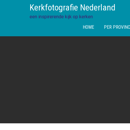
Skip
Kerkfotografie Nederland
to
content
een inspirerende kijk op kerken
HOME
PER PROVINC