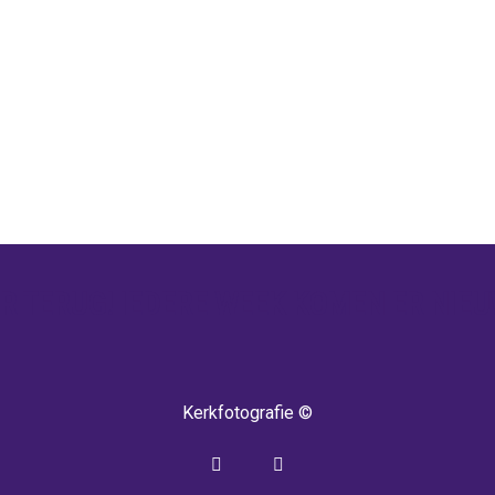
 TERUG! IEDERE WEEK KOMEN ER NIEU
Kerkfotografie ©