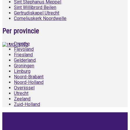
Sint Stephanus Meppel
Sint Willibrord Beilen
Gertrudiskapel Utrecht
Corneliuskerk Noordwelle
Per provincie
Drenthe
Flevoland
Friesland
Gelderland
Groningen
Limburg
Noord-Brabant
Noord-Holland
Overijssel
Utrecht
Zeeland
Zuid-Holland
Kom snel weer terug! Iedere week komen er nieuwe kerken
bij!