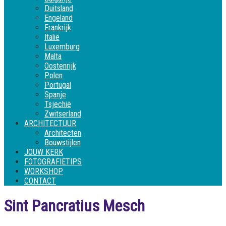
Duitsland
Engeland
Frankrijk
Italië
Luxemburg
Malta
Oostenrijk
Polen
Portugal
Spanje
Tsjechië
Zwitserland
ARCHITECTUUR
Architecten
Bouwstijlen
JOUW KERK
FOTOGRAFIETIPS
WORKSHOP
CONTACT
Sint Pancratius Mesch