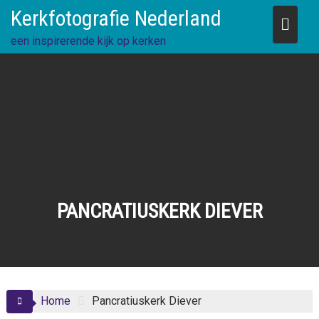
Skip
Kerkfotografie Nederland
to
content
een inspirerende kijk op kerken
PANCRATIUSKERK DIEVER
Home
Pancratiuskerk Diever