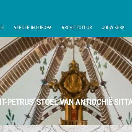
IE
VERDER IN EUROPA
ARCHITECTUUR
JOUW KERK
NT-PETRUS’ STOEL VAN ANTIOCHIË SITT