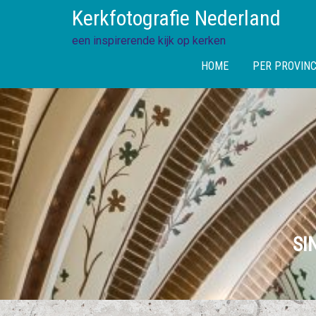
Skip
Kerkfotografie Nederland
to
content
een inspirerende kijk op kerken
HOME
PER PROVINC
SI