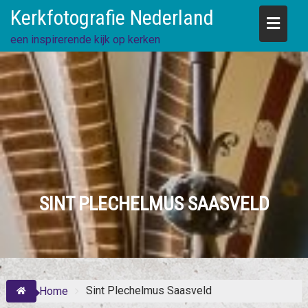
Skip
Kerkfotografie Nederland
to
content
een inspirerende kijk op kerken
SINT PLECHELMUS SAASVELD
Sint Plechelmus Saasveld
Home