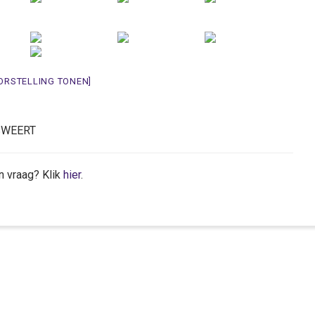
ORSTELLING TONEN]
NSWEERT
n vraag? Klik
hier
.