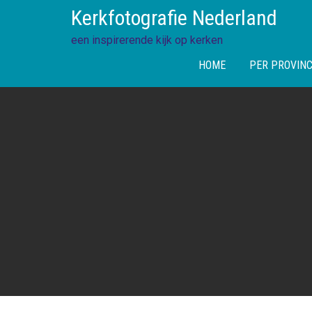
Skip
Kerkfotografie Nederland
to
content
een inspirerende kijk op kerken
HOME
PER PROVINC