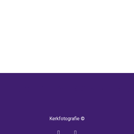
 TERUG! IEDERE WEEK KOMEN ER NIEU
Kerkfotografie ©