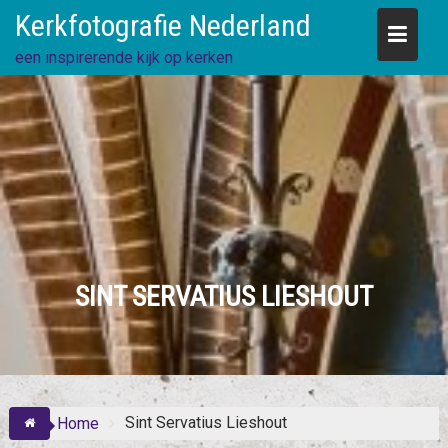
Skip
Kerkfotografie Nederland
to
content
een inspirerende kijk op kerken
SINT SERVATIUS LIESHOUT
Sint Servatius Lieshout
Home