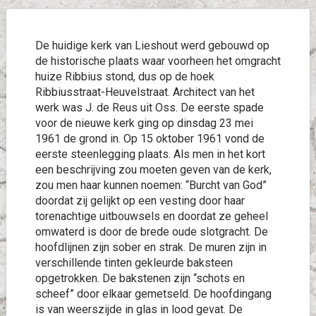
De huidige kerk van Lieshout werd gebouwd op
de historische plaats waar voorheen het omgracht
huize Ribbius stond, dus op de hoek
Ribbiusstraat-Heuvelstraat. Architect van het
werk was J. de Reus uit Oss. De eerste spade
voor de nieuwe kerk ging op dinsdag 23 mei
1961 de grond in. Op 15 oktober 1961 vond de
eerste steenlegging plaats. Als men in het kort
een beschrijving zou moeten geven van de kerk,
zou men haar kunnen noemen: “Burcht van God”
doordat zij gelijkt op een vesting door haar
torenachtige uitbouwsels en doordat ze geheel
omwaterd is door de brede oude slotgracht. De
hoofdlijnen zijn sober en strak. De muren zijn in
verschillende tinten gekleurde baksteen
opgetrokken. De bakstenen zijn “schots en
scheef” door elkaar gemetseld. De hoofdingang
is van weerszijde in glas in lood gevat. De