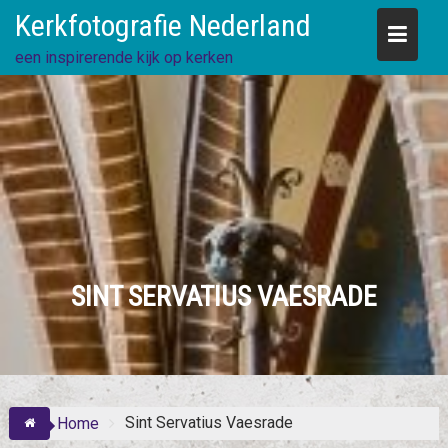
Skip
Kerkfotografie Nederland
to
content
een inspirerende kijk op kerken
SINT SERVATIUS VAESRADE
Sint Servatius Vaesrade
Home