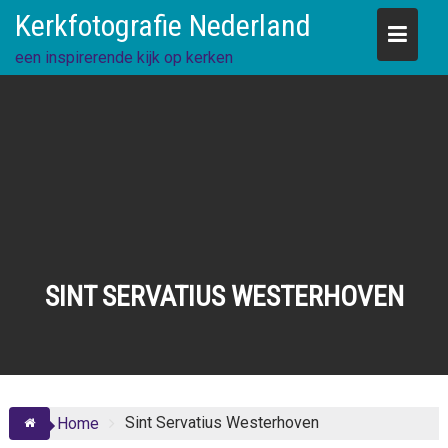
Skip
Kerkfotografie Nederland
to
content
een inspirerende kijk op kerken
SINT SERVATIUS WESTERHOVEN
Sint Servatius Westerhoven
Home