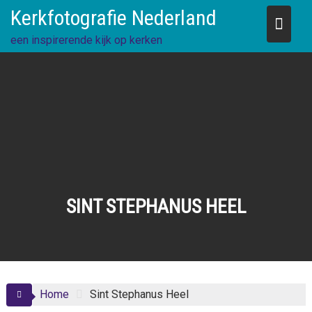
Skip
Kerkfotografie Nederland
to
content
een inspirerende kijk op kerken
SINT STEPHANUS HEEL
Home
Sint Stephanus Heel