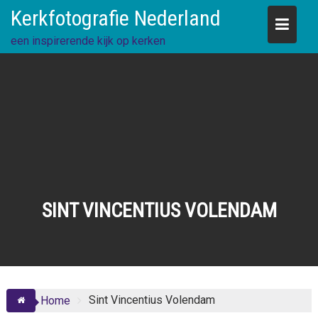
Skip
Kerkfotografie Nederland
to
content
een inspirerende kijk op kerken
SINT VINCENTIUS VOLENDAM
Sint Vincentius Volendam
Home