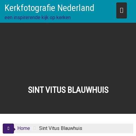
Skip
Kerkfotografie Nederland
to
content
een inspirerende kijk op kerken
SINT VITUS BLAUWHUIS
Home
Sint Vitus Blauwhuis