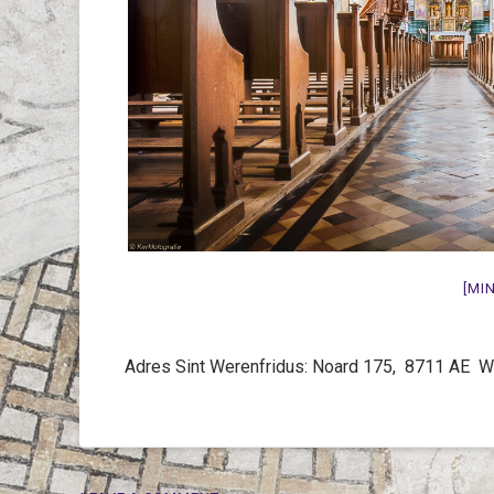
[MI
Adres Sint Werenfridus: Noard 175, 8711 AE