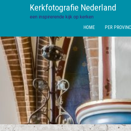
Skip
Kerkfotografie Nederland
to
content
een inspirerende kijk op kerken
HOME
PER PROVINC