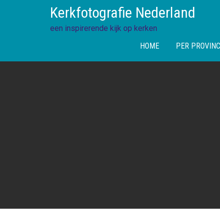
Skip
Kerkfotografie Nederland
to
content
een inspirerende kijk op kerken
HOME
PER PROVINC