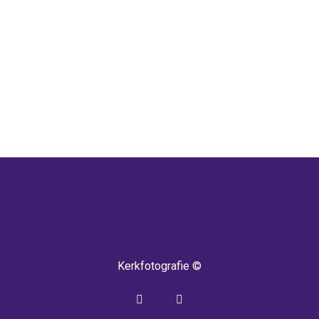
 TERUG! IEDERE WEEK KOMEN ER NIEU
Kerkfotografie ©