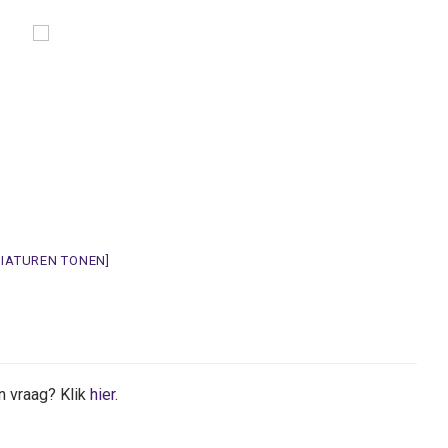
NIATUREN TONEN]
n vraag? Klik
hier
.