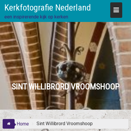
Skip
Kerkfotografie Nederland
to
content
een inspirerende kijk op kerken
SINT WILLIBRORD VROOMSHOOP
Sint Willibrord Vroomshoop
Home