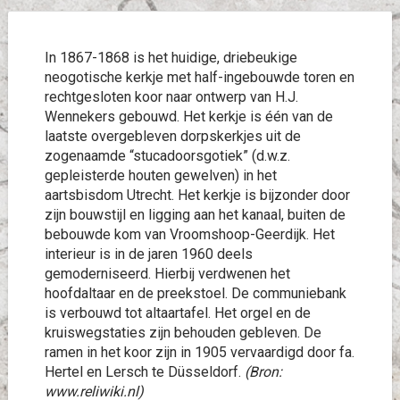
In 1867-1868 is het huidige, driebeukige
neogotische kerkje met half-ingebouwde toren en
rechtgesloten koor naar ontwerp van H.J.
Wennekers gebouwd. Het kerkje is één van de
laatste overgebleven dorpskerkjes uit de
zogenaamde “stucadoorsgotiek” (d.w.z.
gepleisterde houten gewelven) in het
aartsbisdom Utrecht. Het kerkje is bijzonder door
zijn bouwstijl en ligging aan het kanaal, buiten de
bebouwde kom van Vroomshoop-Geerdijk. Het
interieur is in de jaren 1960 deels
gemoderniseerd. Hierbij verdwenen het
hoofdaltaar en de preekstoel. De communiebank
is verbouwd tot altaartafel. Het orgel en de
kruiswegstaties zijn behouden gebleven. De
ramen in het koor zijn in 1905 vervaardigd door fa.
Hertel en Lersch te Düsseldorf.
(Bron:
www.reliwiki.nl)