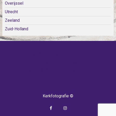
Overijssel
Utrecht
Zeeland
Zuid-Holland
KOM SNEL WEER TERUG!
IEDERE WEEK KOMEN ER
NIEUWE KERKEN BIJ!
Kerkfotografie ©