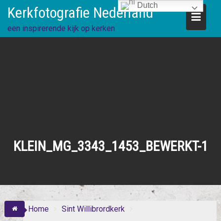
Skip
Dutch
Kerkfotografie Nederland
to
content
een inspirerende kijk op kerken
KLEIN_MG_3343_1453_BEWERKT-1
Home
Sint Willibrordkerk