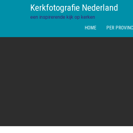
Skip
Kerkfotografie Nederland
to
content
een inspirerende kijk op kerken
HOME
PER PROVINC