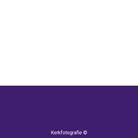
 TERUG! IEDERE WEEK KOMEN ER NIEU
Kerkfotografie ©