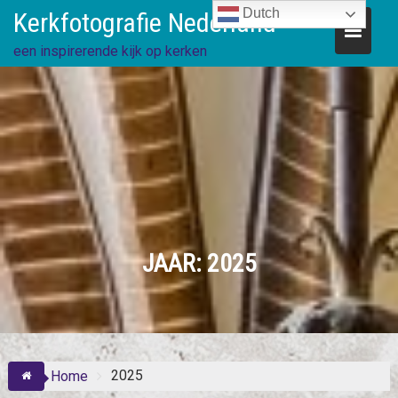
Skip
Dutch
Kerkfotografie Nederland
to
content
een inspirerende kijk op kerken
JAAR:
2025
2025
Home