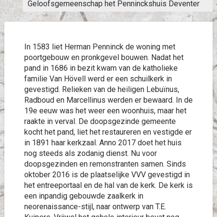
Geloofsgemeenschap het Penninckshuis Deventer
In 1583 liet Herman Penninck de woning met
poortgebouw en pronkgevel bouwen. Nadat het
pand in 1686 in bezit kwam van de katholieke
familie Van Hövell werd er een schuilkerk in
gevestigd. Relieken van de heiligen Lebuïnus,
Radboud en Marcellinus werden er bewaard. In de
19e eeuw was het weer een woonhuis, maar het
raakte in verval. De doopsgezinde gemeente
kocht het pand, liet het restaureren en vestigde er
in 1891 haar kerkzaal. Anno 2017 doet het huis
nog steeds als zodanig dienst. Nu voor
doopsgezinden en remonstranten samen. Sinds
oktober 2016 is de plaatselijke VVV gevestigd in
het entreeportaal en de hal van de kerk. De kerk is
een inpandig gebouwde zaalkerk in
neorenaissance-stijl, naar ontwerp van T.E.