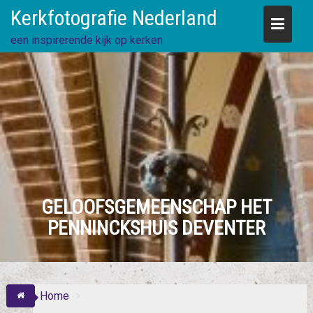
Skip
Kerkfotografie Nederland
to
content
een inspirerende kijk op kerken
GELOOFSGEMEENSCHAP HET
PENNINCKSHUIS DEVENTER
Home