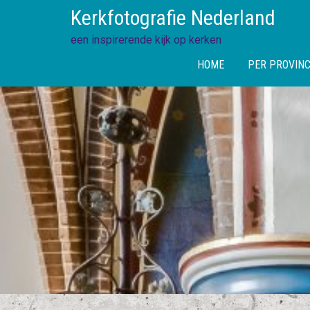
Skip
Kerkfotografie Nederland
to
content
een inspirerende kijk op kerken
HOME
PER PROVINC