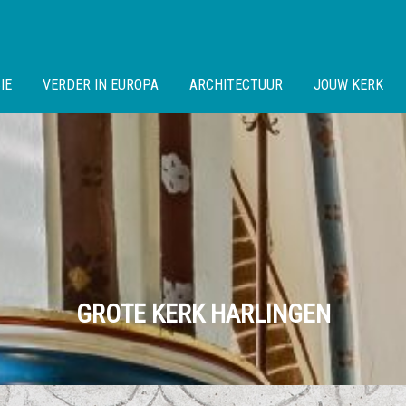
IE
VERDER IN EUROPA
ARCHITECTUUR
JOUW KERK
GROTE KERK HARLINGEN