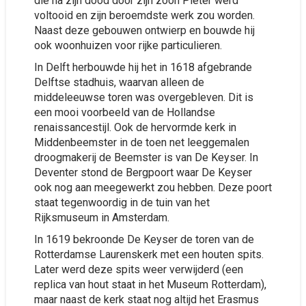
die na zijn dood door zijn zoon Pieter werd
voltooid en zijn beroemdste werk zou worden.
Naast deze gebouwen ontwierp en bouwde hij
ook woonhuizen voor rijke particulieren.
In Delft herbouwde hij het in 1618 afgebrande
Delftse stadhuis, waarvan alleen de
middeleeuwse toren was overgebleven. Dit is
een mooi voorbeeld van de Hollandse
renaissancestijl. Ook de hervormde kerk in
Middenbeemster in de toen net leeggemalen
droogmakerij de Beemster is van De Keyser. In
Deventer stond de Bergpoort waar De Keyser
ook nog aan meegewerkt zou hebben. Deze poort
staat tegenwoordig in de tuin van het
Rijksmuseum in Amsterdam.
In 1619 bekroonde De Keyser de toren van de
Rotterdamse Laurenskerk met een houten spits.
Later werd deze spits weer verwijderd (een
replica van hout staat in het Museum Rotterdam),
maar naast de kerk staat nog altijd het Erasmus