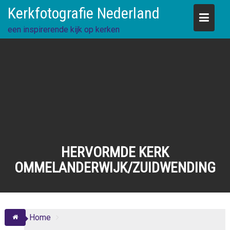
Skip
Kerkfotografie Nederland
to
content
een inspirerende kijk op kerken
HERVORMDE KERK
OMMELANDERWIJK/ZUIDWENDING
Home