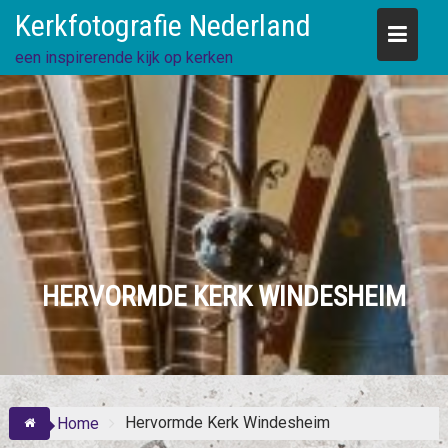
Skip
Kerkfotografie Nederland
to
content
een inspirerende kijk op kerken
HERVORMDE KERK WINDESHEIM
Hervormde Kerk Windesheim
Home