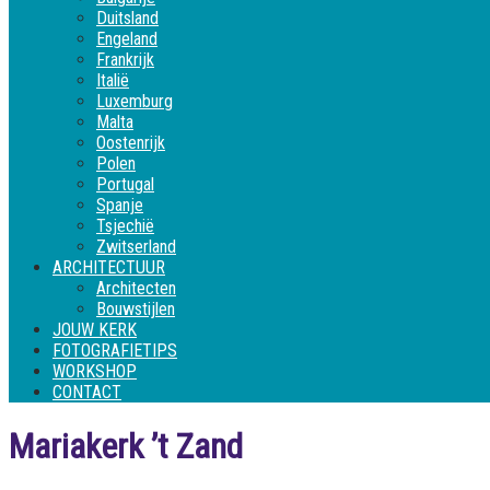
Duitsland
Engeland
Frankrijk
Italië
Luxemburg
Malta
Oostenrijk
Polen
Portugal
Spanje
Tsjechië
Zwitserland
ARCHITECTUUR
Architecten
Bouwstijlen
JOUW KERK
FOTOGRAFIETIPS
WORKSHOP
CONTACT
Mariakerk ’t Zand