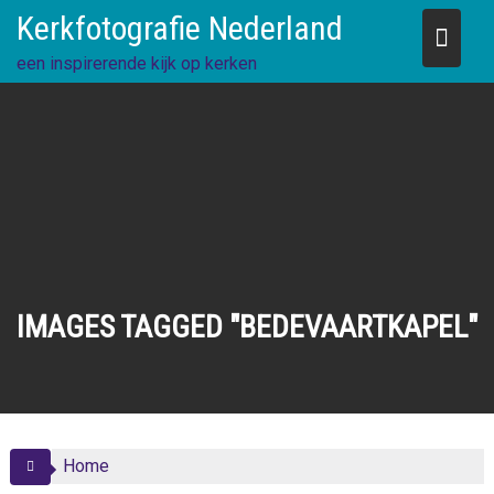
Skip
Kerkfotografie Nederland
to
content
een inspirerende kijk op kerken
IMAGES TAGGED "BEDEVAARTKAPEL"
Home