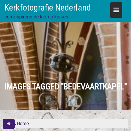
Skip
Kerkfotografie Nederland
to
content
een inspirerende kijk op kerken
IMAGES TAGGED "BEDEVAARTKAPEL"
Home