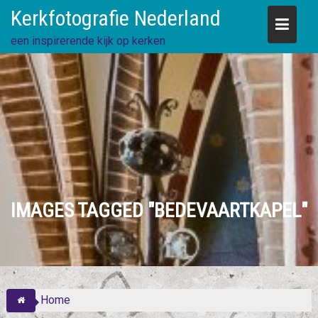
Skip
Kerkfotografie Nederland
to
content
een inspirerende kijk op kerken
IMAGES TAGGED "BEDEVAARTKAPEL"
Home