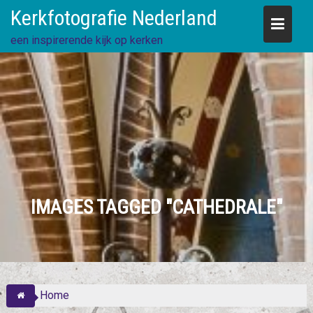
Skip
Kerkfotografie Nederland
to
content
een inspirerende kijk op kerken
IMAGES TAGGED "CATHEDRALE"
Home