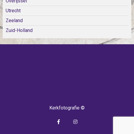
Overijssel
Utrecht
Zeeland
Zuid-Holland
KOM SNEL WEER TERUG!
IEDERE WEEK KOMEN ER
NIEUWE KERKEN BIJ!
Kerkfotografie ©