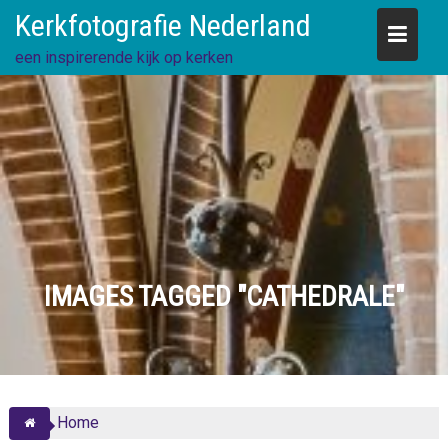
Skip
Kerkfotografie Nederland
to
content
een inspirerende kijk op kerken
IMAGES TAGGED "CATHEDRALE"
Home