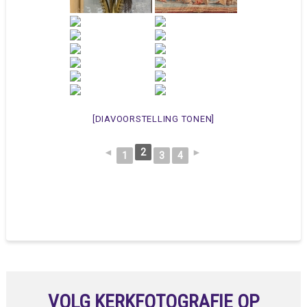
[DIAVOORSTELLING TONEN]
◄
2
►
1
3
4
VOLG KERKFOTOGRAFIE OP