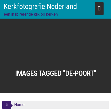
Skip
Kerkfotografie Nederland
to
content
een inspirerende kijk op kerken
IMAGES TAGGED "DE-POORT"
Home