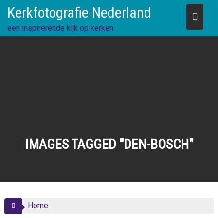
Skip
Kerkfotografie Nederland
to
content
een inspirerende kijk op kerken
IMAGES TAGGED "DEN-BOSCH"
Home