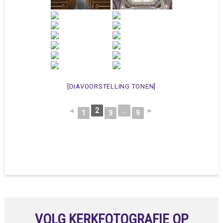
[DIAVOORSTELLING TONEN]
◄
2
...
►
1
3
9
VOLG KERKFOTOGRAFIE OP