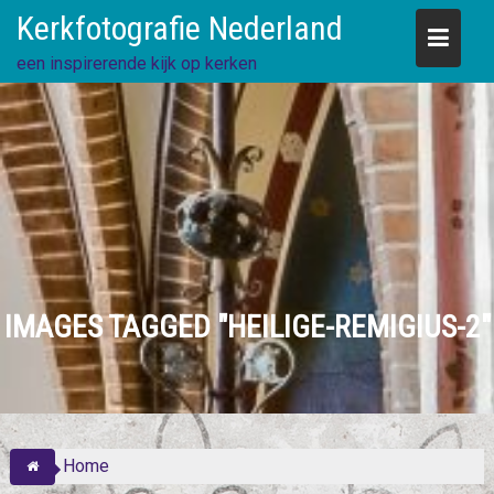
Skip
Kerkfotografie Nederland
to
content
een inspirerende kijk op kerken
IMAGES TAGGED "HEILIGE-REMIGIUS-2"
Home