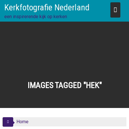
Skip
Kerkfotografie Nederland
to
content
een inspirerende kijk op kerken
IMAGES TAGGED "HEK"
Home